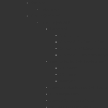
Kurumsal
Hakkımızda
Yazılım Çözümleri
Carvceco (ArtCAM)
Carveco AI
AI Özellikleri
Carveco AI Sık Sorulan Sorul
Carveco AI – Metinden Rölyef
Carveco AI – Resimden Rölye
Carveco Pro (ArtCAM Pro-Premium)
2B Tasarım
3B Tasarım
Takımyolu
Carveco Maker Plus (ArtCAM Expres
Ürün Karşılaştırma
Carveco Güncelleme Notları
ArtCAM Lisans Problemi Hakkında