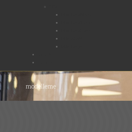
DDX
DDX EasyWood
DDX EasyStone
DDX EasyGlass
DDX XCAM
DDX EasyJet
Satın Al
İletişim
Kuru Kafa Düğme
modelleme
Modelleme