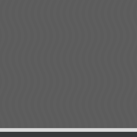
yutlu rölyef modeli hazırlandı.