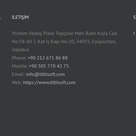
.
İLETİŞİM
S
Yöntem Vaytaş Plaza Topçular Mah. Rami Kışla Cad.
No:58-60 2. Kat İç Kapı No:20, 34055, Eyüpsultan,
İstanbul
Phone:
+90 212 671 86 88
Mobile:
+90 505 770 42 75
Email:
info@tiitiisoft.com
Web:
https://www.tiitiisoft.com