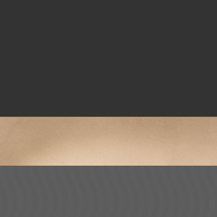
Kuru Kafa Düğme
Modelleme