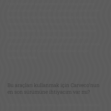
Evet. Rölyefinizi kaydetmeden önce birkaç ayarlama
aracına sahipsiniz: Rölyefin Z yüksekliğini kontrol eden
Derinlik; ince özellikleri vurgulamanıza veya tasarımı
basitleştirmenize olanak tanıyan Detay; ve arka planı
kaldırıp indirerek ön plandaki modeli izole etmenize
yardımcı olan Sıfır Düzlemi. Bu seçenekler, AI'nın
çıktısının projenize nasıl uyacağı konusunda size pratik
kontrol sağlar ve Carveco yazılımınızdaki araçlar
kullanılarak daha
Bu araçları kullanmak için Carveco’nun
en son sürümüne ihtiyacım var mı?
Evet. AI araçları, tüm Carveco aboneliklerinin (kiralama)