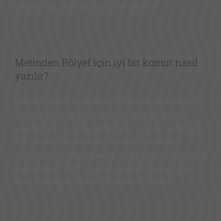
üretebileceği standart görüntüler yeterlidir.
Metinden Rölyef için iyi bir komut nasıl
yazılır?
Metinden Rölyef oluştururken en iyi sonuçları almanın
anahtarı güçlü bir metin yazmaktır. Bu araç, açık ve
açıklayıcı bir dile en iyi şekilde yanıt verir. Her metin için
500 karakter sınırınız vardır, bu nedenle mümkün
olduğunca spesifik ve ayrıntılı olarak bu sınırı tam olarak
kullanmanızı öneririz. Şunları eklemeyi deneyin: Ana
konu (“ortaçağ şövalyesi”) (“a medieval knight”)