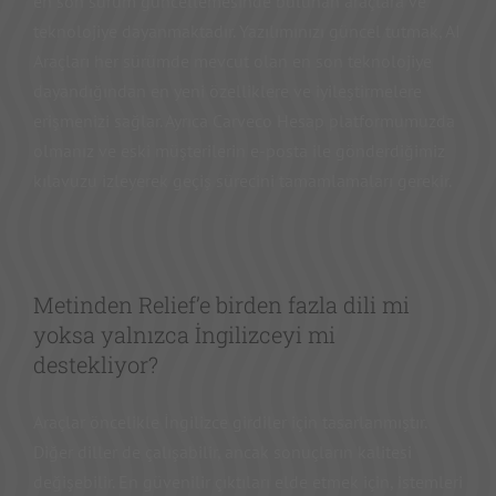
en son sürüm güncellemesinde bulunan araçlara ve
teknolojiye dayanmaktadır. Yazılımınızı güncel tutmak, AI
Araçları her sürümde mevcut olan en son teknolojiye
dayandığından en yeni özelliklere ve iyileştirmelere
erişmenizi sağlar. Ayrıca Carveco Hesap platformumuzda
olmanız ve eski müşterilerin e-posta ile gönderdiğimiz
kılavuzu izleyerek geçiş sürecini tamamlamaları gerekir.
Metinden Relief’e birden fazla dili mi
yoksa yalnızca İngilizceyi mi
destekliyor?
Araçlar öncelikle İngilizce girdiler için tasarlanmıştır.
Diğer diller de çalışabilir, ancak sonuçların kalitesi
değişebilir. En güvenilir çıktıları elde etmek için, istemleri