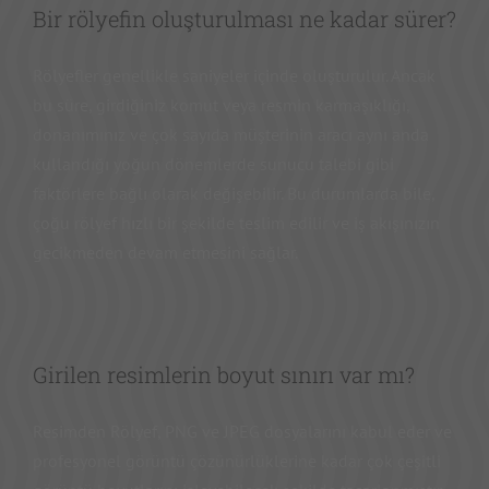
Bir rölyefin oluşturulması ne kadar sürer?
Rölyefler genellikle saniyeler içinde oluşturulur. Ancak
bu süre, girdiğiniz komut veya resmin karmaşıklığı,
donanımınız ve çok sayıda müşterinin aracı aynı anda
kullandığı yoğun dönemlerde sunucu talebi gibi
faktörlere bağlı olarak değişebilir. Bu durumlarda bile,
çoğu rölyef hızlı bir şekilde teslim edilir ve iş akışınızın
gecikmeden devam etmesini sağlar.
Girilen resimlerin boyut sınırı var mı?
Resimden Rölyef, PNG ve JPEG dosyalarını kabul eder ve
profesyonel görüntü çözünürlüklerine kadar çok çeşitli