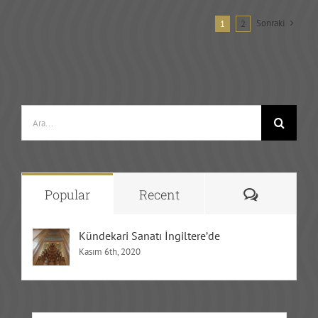
Sonraki
1
2
Ara:
Yorum
Popular
Recent
Kündekari Sanatı İngiltere’de
Kasım 6th, 2020