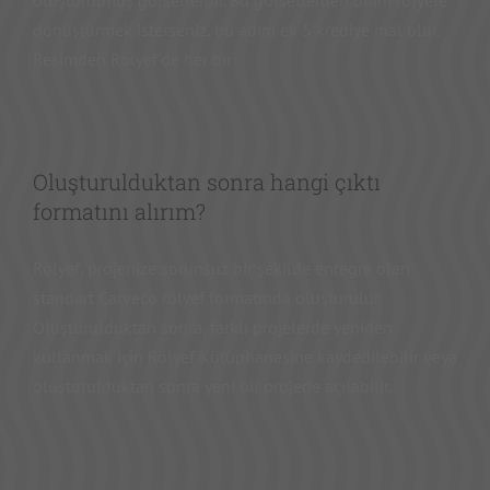
oluşturulmuş görsellerdir. Bu görsellerden birini rölyefe
dönüştürmek isterseniz, bu adım ek 5 krediye mal olur.
Resimden Rölyef'de her bir
Oluşturulduktan sonra hangi çıktı
formatını alırım?
Rölyef, projenize sorunsuz bir şekilde entegre olan
standart Carveco rölyef formatında oluşturulur.
Oluşturulduktan sonra, farklı projelerde yeniden
kullanmak için Rölyef Kütüphanesine kaydedilebilir veya
oluşturulduktan sonra yeni bir projede açılabilir.