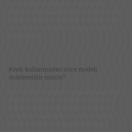
İngilizce olarak girmenizi öneririz. İngilizce bilgi
istemleri yazma konusunda kendinize güvenmiyorsanız,
metninizi Metinden Rölyef'e girmeden önce hazırlamak
için ücretsiz çeviri hizmetlerini (Google Translate gibi)
kullanabilirsiniz.
Kredi kullanmadan önce modeli
önizleyebilir miyim?
Hayır. Her üretim Carveco için bir işlem maliyetine neden
olur, bu nedenle her zaman kredi gereklidir. Metinden
Rölyef'te 1 kredi harcadığınızda girilen metne göre 4
örnek görsel oluşturulur. Bunlar ücretsiz önizlemeler
değildir, aralarından seçim yapabileceğiniz gerçek