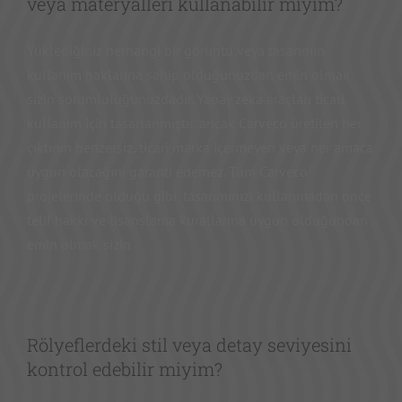
veya materyalleri kullanabilir miyim?
Yüklediğiniz herhangi bir görüntü veya tasarımın
kullanım haklarına sahip olduğunuzdan emin olmak
sizin sorumluluğunuzdadır. Yapay zeka araçları ticari
kullanım için tasarlanmıştır, ancak Carveco üretilen her
çıktının benzersiz, ticari marka içermeyen veya her amaca
uygun olacağını garanti edemez. Tüm Carveco
projelerinde olduğu gibi, tasarımınızı kullanmadan önce
telif hakkı ve lisanslama kurallarına uygun olduğundan
emin olmak sizin
Rölyeflerdeki stil veya detay seviyesini
kontrol edebilir miyim?