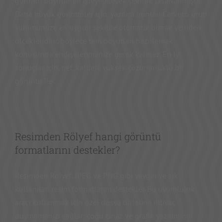
görüntü boyutlarını işleyebilecek şekilde tasarlanmıştır.
Daha büyük görüntüler için, yazılım bunları Carveco ürün
sürümünüze en uygun şekilde otomatik olarak yeniden
ölçeklendirir, böylece tam boyutları hazırlamak
konusunda endişelenmenize gerek kalmaz. En iyi
sonuçlar için, net, kaliteli, yüksek çözünürlüklü bir
görüntü ile
Resimden Rölyef hangi görüntü
formatlarını destekler?
Resimden Rölyef, JPEG ve PNG gibi yaygın ve sık
kullanılan resim formatlarını destekler. Bu uyumluluk,
aracı kullanmak için özel dosya türlerine ihtiyaç
duymamanızı sağlar; çoğu cihaz ve grafik yazılımının